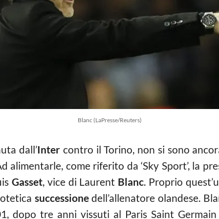
Blanc (LaPresse/Reuters)
uta dall’
Inter
contro il Torino, non si sono ancora
Ad alimentarle, come riferito da ‘Sky Sport’, la pre
uis
Gasset
, vice di Laurent
Blanc
. Proprio quest’u
potetica
successione
dell’allenatore olandese. Bla
001, dopo tre anni vissuti al Paris Saint Germa