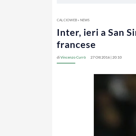
CALCIOWEB
»
NEWS
Inter, ieri a San S
francese
di
Vincenzo Currò
27 Ott 2016 | 20:10