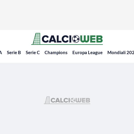
 A
Serie B
Serie C
Champions
Europa League
Mondiali 20