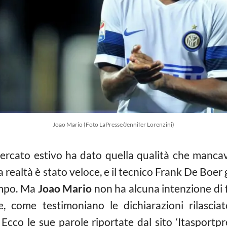
Joao Mario (Foto LaPresse/Jennifer Lorenzini)
 mercato estivo ha dato quella qualità che manca
ealtà è stato veloce, e il tecnico Frank De Boer gl
ampo. Ma
Joao Mario
non ha alcuna intenzione di f
e, come testimoniano le dichiarazioni rilasci
. Ecco le sue parole riportate dal sito ‘Itasportpre