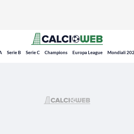
 A
Serie B
Serie C
Champions
Europa League
Mondiali 20