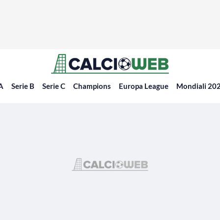
 A
Serie B
Serie C
Champions
Europa League
Mondiali 20