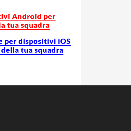
tivi Android per
la tua squadra
e per dispositivi iOS
 della tua squadra