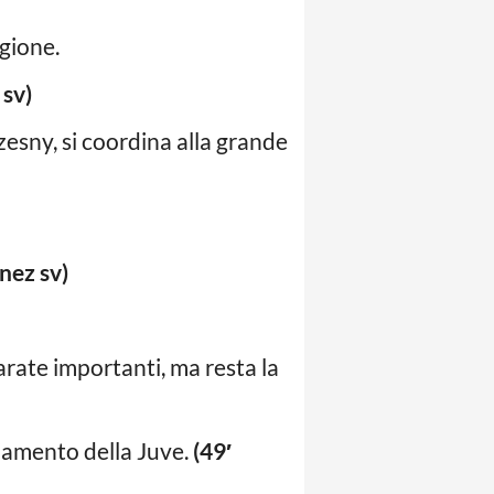
agione.
 sv)
czesny, si coordina alla grande
nez sv)
arate importanti, ma resta la
giamento della Juve.
(49′