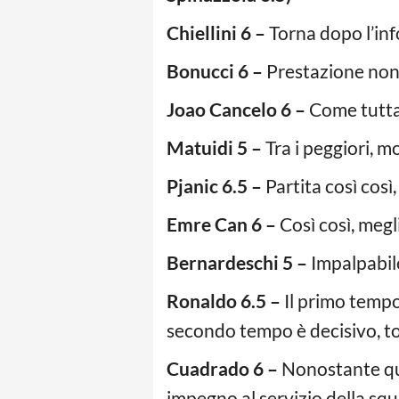
Chiellini 6 –
Torna dopo l’inf
Bonucci 6 –
Prestazione non 
Joao Cancelo 6 –
Come tutta
Matuidi 5 –
Tra i peggiori, m
Pjanic 6.5 –
Partita così così
Emre Can 6 –
Così così, megl
Bernardeschi 5 –
Impalpabile
Ronaldo 6.5 –
Il primo tempo
secondo tempo è decisivo, to
Cuadrado 6 –
Nonostante qual
impegno al servizio della squ