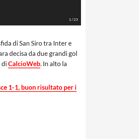
Spada/LaPresse
1
/
23
fida di San Siro tra Inter e
Gara decisa da due grandi gol
 di
CalcioWeb
. In alto la
ce 1-1, buon risultato per i