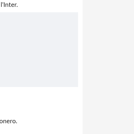
’Inter.
conero.