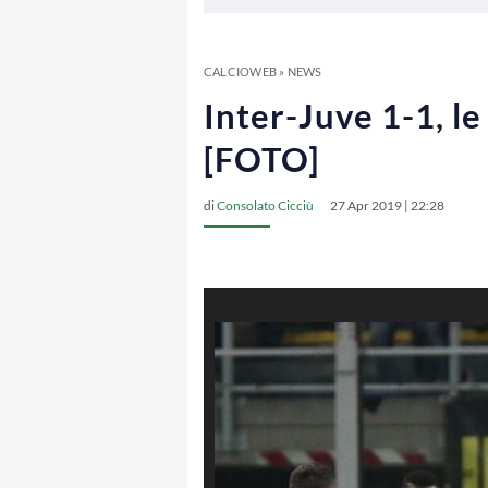
CALCIOWEB
»
NEWS
Inter-Juve 1-1, l
[FOTO]
di
Consolato Cicciù
27 Apr 2019 | 22:28