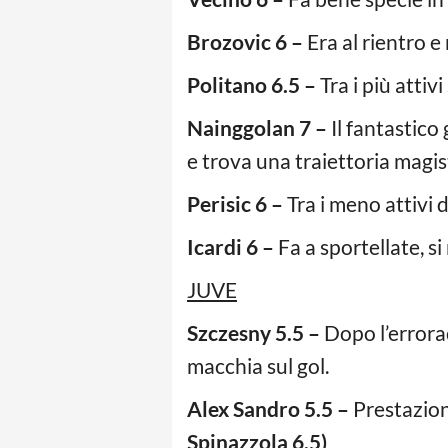
Brozovic 6 –
Era al rientro e
Politano 6.5 –
Tra i più atti
Nainggolan 7 –
Il fantastico 
e trova una traiettoria magis
Perisic 6 –
Tra i meno attivi d
Icardi 6 –
Fa a sportellate, si
JUVE
Szczesny 5.5 –
Dopo l’errorac
macchia sul gol.
Alex Sandro 5.5 –
Prestazione
Spinazzola 6.5)