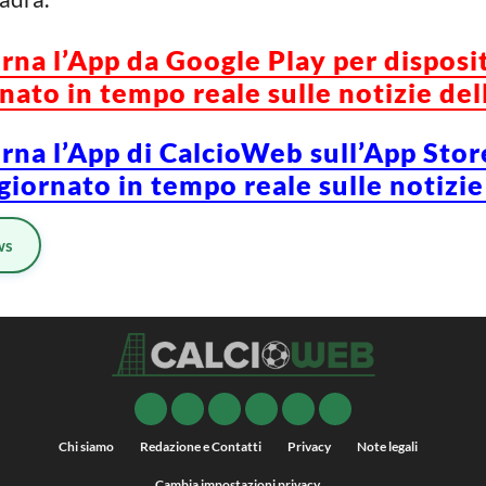
orna l’App da Google Play per disposi
ato in tempo reale sulle notizie del
orna l’App di CalcioWeb sull’App Stor
iornato in tempo reale sulle notizie
ws
Chi siamo
Redazione e Contatti
Privacy
Note legali
Cambia impostazioni privacy