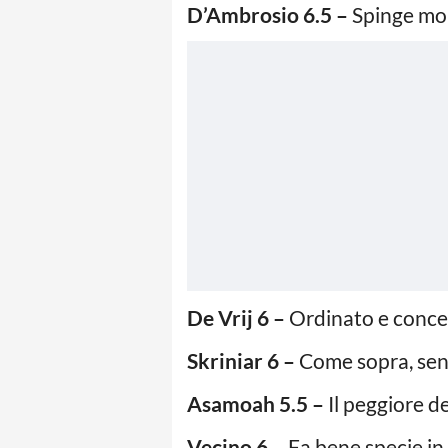
D’Ambrosio 6.5 –
Spinge mol
De Vrij 6 –
Ordinato e conce
Skriniar 6 –
Come sopra, senz
Asamoah 5.5 –
Il peggiore de
Vecino 6 –
Fa bene specie in 