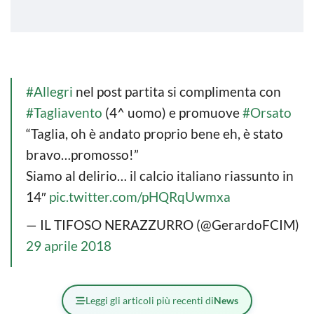
#Allegri
nel post partita si complimenta con
#Tagliavento
(4^ uomo) e promuove
#Orsato
“Taglia, oh è andato proprio bene eh, è stato
bravo…promosso!”
Siamo al delirio… il calcio italiano riassunto in
14″
pic.twitter.com/pHQRqUwmxa
— IL TIFOSO NERAZZURRO (@GerardoFCIM)
29 aprile 2018
Leggi gli articoli più recenti di
News