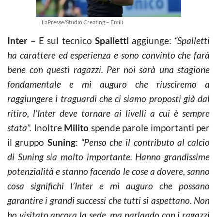
LaPresse/Studio Creating – Emili
Inter –
E sul tecnico
Spalletti
aggiunge:
“Spalletti
ha carattere ed esperienza e sono convinto che farà
bene con questi ragazzi. Per noi sarà una stagione
fondamentale e mi auguro che riusciremo a
raggiungere i traguardi che ci siamo proposti già dal
ritiro, l’Inter deve tornare ai livelli a cui è sempre
stata”.
Inoltre
Milito
spende parole importanti per
il gruppo
Suning
:
“Penso che il contributo al calcio
di Suning sia molto importante. Hanno grandissime
potenzialità e stanno facendo le cose a dovere, sanno
cosa significhi l’Inter e mi auguro che possano
garantire i grandi successi che tutti si aspettano. Non
ho visitato ancora la sede, ma parlando con i ragazzi