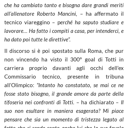
che ha cambiato tanto e bisogna dare grandi meriti
all’allenatore Roberto Mancini,
– ha affermato il
tecnico viareggino – p
erché ha saputo studiare e
lavorare… Ha fatto i compiti a casa, per intenderci, e
ha dato poi tutte le direttive”.
Il discorso si è poi spostato sulla Roma, che pur
non vincendo ha visto il 300° goal di Totti in
carriera proprio davanti agli occhi dell’ex
Commissario tecnico, presente in tribuna
all’Olimpico:
“Intanto ho constatato, se mai ce ne
fosse stato bisogno, il grande amore da parte della
tifoseria nei confronti di Totti.
– ha dichiarato –
Il
suo non esultare in maniera esagerata? Mi piace
pensare che sia un momento di tristezza legato al
fatto che si rende conto anche lui che la sua favola