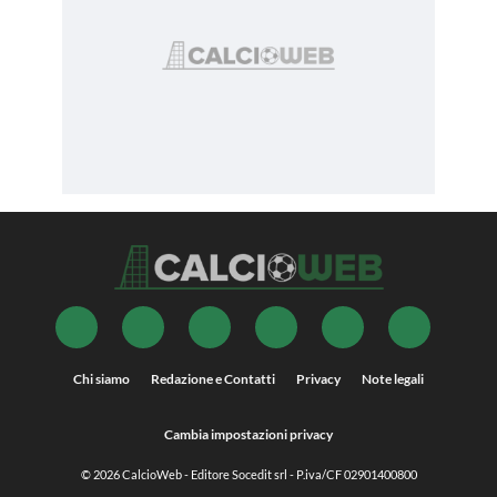
Chi siamo
Redazione e Contatti
Privacy
Note legali
Cambia impostazioni privacy
© 2026
CalcioWeb
- Editore Socedit srl - P.iva/CF 02901400800