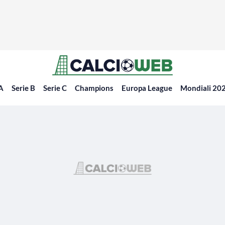
 A
Serie B
Serie C
Champions
Europa League
Mondiali 20