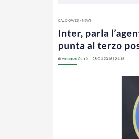
CALCIOWEB
»
NEWS
Inter, parla l’age
punta al terzo po
di
Vincenzo Currò
28 Ott 2016 | 21:16