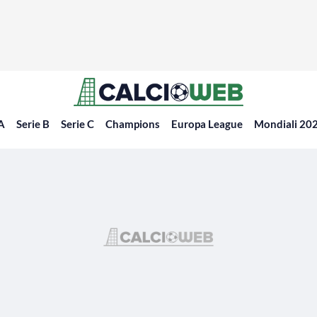
 A
Serie B
Serie C
Champions
Europa League
Mondiali 20