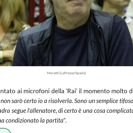
Moratti (LaPresse/Spada)
ato ai microfoni della ‘Rai’ il momento molto del
, non sarò certo io a risolverla. Sono un semplice tifos
dra segue l’allenatore, di certo è una cosa complicata.
a condizionato la partita
“.