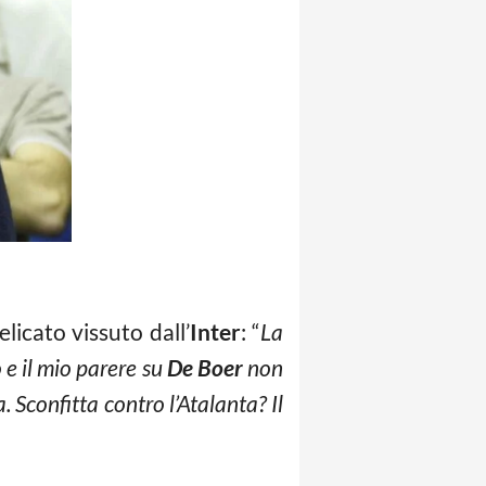
icato vissuto dall’
Inter
: “
La
o e il mio parere su
De Boer
non
 Sconfitta contro l’Atalanta? Il