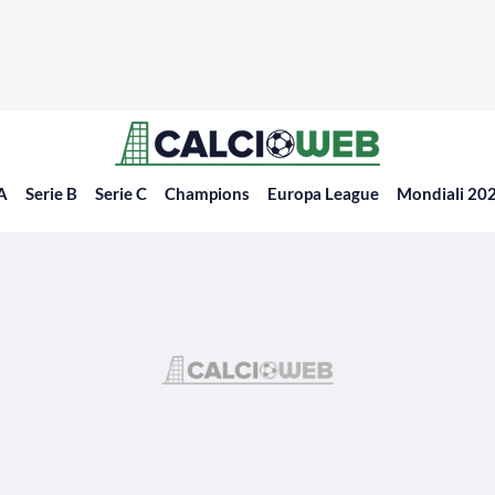
 A
Serie B
Serie C
Champions
Europa League
Mondiali 20