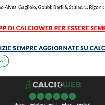
 Alves, Gagliolo, Gobbi; Barillà, Stulac, L. Rigoni;
APP DI CALCIOWEB PER ESSERE SE
TIZIE SEMPRE AGGIORNATE SU CA
ws
Chi siamo
Redazione e Contatti
Privacy
Note legali