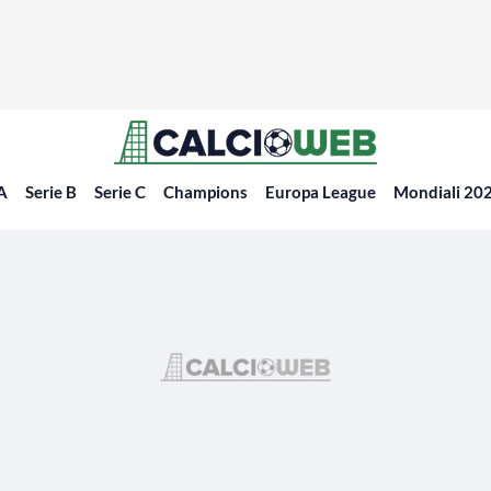
 A
Serie B
Serie C
Champions
Europa League
Mondiali 20