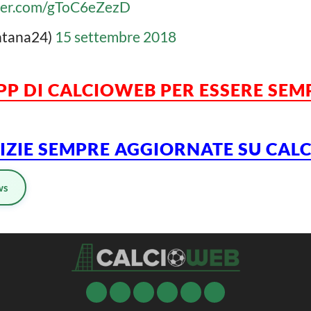
tter.com/gToC6eZezD
ontana24)
15 settembre 2018
APP DI CALCIOWEB PER ESSERE SE
TIZIE SEMPRE AGGIORNATE SU CA
ws