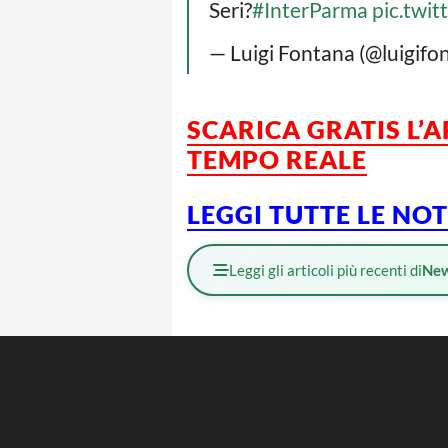
Seri?
#InterParma
pic.twi
— Luigi Fontana (@luigif
SCARICA GRATIS L’
TEMPO REALE
LEGGI TUTTE LE NO
Leggi gli articoli più recenti di
Ne