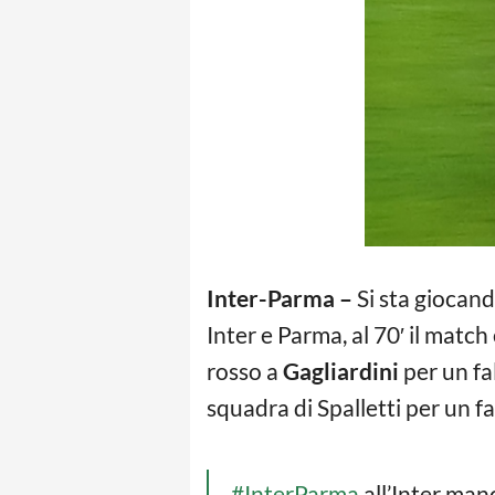
Inter-Parma –
Si sta giocand
Inter e Parma, al 70′ il matc
rosso a
Gagliardini
per un fa
squadra di Spalletti per un f
#InterParma
all’Inter man