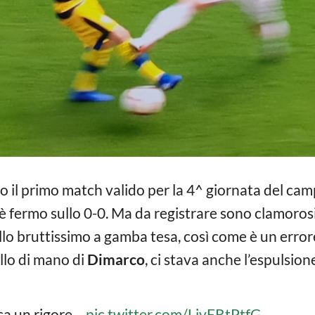
o il primo match valido per la 4^ giornata del cam
h è fermo sullo 0-0. Ma da registrare sono clamorosi
llo bruttissimo a gamba tesa, così come è un errore 
allo di mano di
Dimarco
, ci stava anche l’espulsion
ca un rigore…
pic.twitter.com/LivERtPtfG