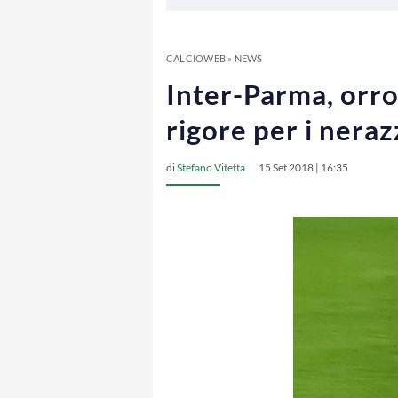
CALCIOWEB
»
NEWS
Inter-Parma, orror
rigore per i nera
di
Stefano Vitetta
15 Set 2018 | 16:35