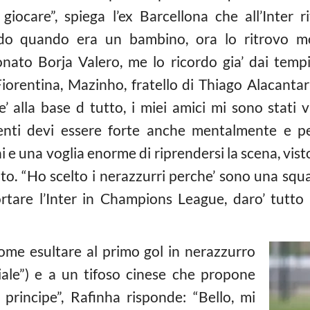
iocare”, spiega l’ex Barcellona che all’Inter 
rdo quando era un bambino, ora lo ritrovo mo
ato Borja Valero, me lo ricordo gia’ dai tempi de
iorentina, Mazinho, fratello di Thiago Alacant
 e’ alla base d tutto, i miei amici mi sono stati 
menti devi essere forte anche mentalmente e 
e una voglia enorme di riprendersi la scena, vist
nto. “Ho scelto i nerazzurri perche’ sono una squ
tare l’Inter in Champions League, daro’ tutto p
me esultare al primo gol in nerazzurro
iale”) e a un tifoso cinese che propone
rincipe”, Rafinha risponde: “Bello, mi