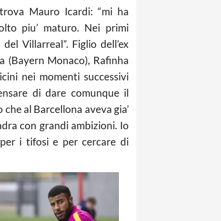
ritrova Mauro Icardi: “mi ha
lto piu’ maturo. Nei primi
l Villarreal”. Figlio dell’ex
ara (Bayern Monaco), Rafinha
vicini nei momenti successivi
pensare di dare comunque il
o che al Barcellona aveva gia’
adra con grandi ambizioni. Io
er i tifosi e per cercare di