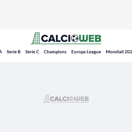
 A
Serie B
Serie C
Champions
Europa League
Mondiali 20