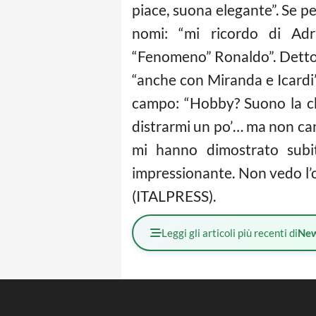
piace, suona elegante”. Se pe
nomi: “mi ricordo di Adr
“Fenomeno” Ronaldo”. Detto c
“anche con Miranda e Icardi”,
campo: “Hobby? Suono la chi
distrarmi un po’… ma non cant
mi hanno dimostrato subito
impressionante. Non vedo l’or
(ITALPRESS).
Leggi gli articoli più recenti di
Ne