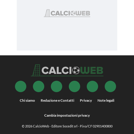
Chi siamo
Redazione e Contatti
Privacy
Note legali
Cambia impostazioni privacy
© 2026
CalcioWeb
- Editore Socedit srl - P.iva/CF 02901400800