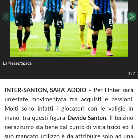
LaPresse/Spada
S
1
/
7
INTER-SANTON, SARA’ ADDIO
– Per l’Inter sarà
un’estate movimentata tra acquisti e cessioni.
Molti sono infatti i giocatori con le valigie in
mano, tra questi figura
Davide Santon.
Il terzino
nerazzurro sta bene dal punto di vista fisico ed il
suo mancato utilizzo è da attribuire solo ad una