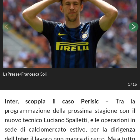
LaPresse/Francesca Soli
P
1
/
16
Inter, scoppia il caso Perisic
– Tra la
programmazione della prossima stagione con il
nuovo tecnico Luciano Spalletti, e le operazioni in
sede di calciomercato estivo, per la dirigenza
dell’
Inter
il lavoro non manca di certo. Ma a tutto