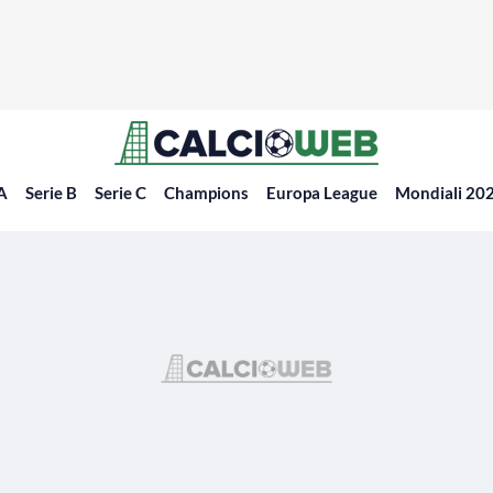
 A
Serie B
Serie C
Champions
Europa League
Mondiali 20