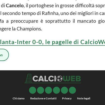
 di
Cancelo
, il portoghese in grosse difficoltà so
l secondo tempo di Rafinha, uno dei migliori in ca
a a preoccupare è soprattutto il mancato gio
ungere la Champions.
lanta-Inter 0-0, le pagelle di Calcio
ws
Chi siamo
Redazione e Contatti
Privacy
Note legali