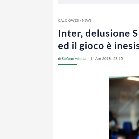
CALCIOWEB
»
NEWS
Inter, delusione S
ed il gioco è ines
di
Stefano Vitetta
14 Apr 2018 | 23:15