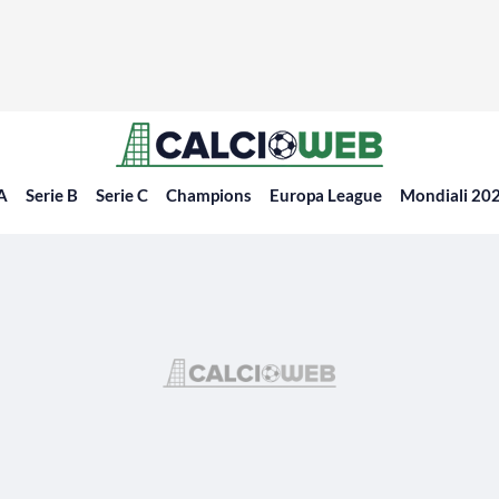
 A
Serie B
Serie C
Champions
Europa League
Mondiali 20