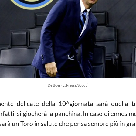
De Boer (LaPresse/Spada)
ente delicate della 10^giornata sarà quella tr
fatti, si giocherà la panchina. In caso di ennesim
i sarà un Toro in salute che pensa sempre più in gr