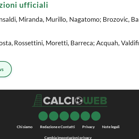
ioni ufficiali
Ansaldi, Miranda, Murillo, Nagatomo; Brozovic, B
sta, Rossettini, Moretti, Barreca; Acquah, Valdifio
ws
Chi siamo
Redazione e Contatti
Privacy
Note legali
Cambia impostazioni privacy