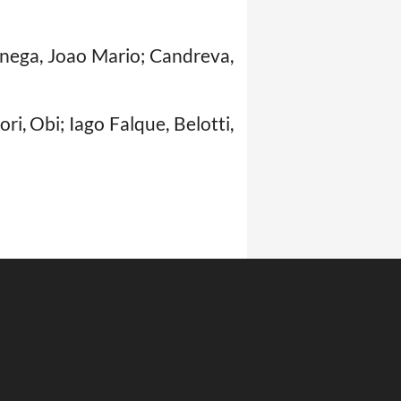
anega, Joao Mario; Candreva,
ri, Obi; Iago Falque, Belotti,