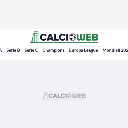
 A
Serie B
Serie C
Champions
Europa League
Mondiali 20