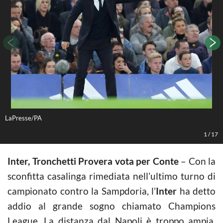
LaPresse/PA
L
1
/
17
Inter, Tronchetti Provera vota per Conte
– Con la
sconfitta casalinga rimediata nell’ultimo turno di
campionato contro la Sampdoria, l’
Inter
ha detto
addio al grande sogno chiamato Champions
League. La distanza dal Napoli è troppo ampia,