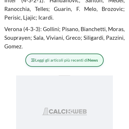
Inter (4-3-2-1): Handanovic; Santon, Medel,
Ranocchia, Telles; Guarin, F. Melo, Brozovic;
Perisic, Ljajic; Icardi.
Verona (4-3-3): Gollini; Pisano, Bianchetti, Moras,
Souprayen; Sala, Viviani, Greco; Siligardi, Pazzini,
Gomez.
Leggi gli articoli più recenti di
News