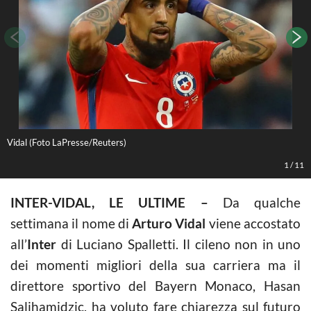
Vidal (Foto LaPresse/Reuters)
L
1
/
11
INTER-VIDAL, LE ULTIME –
Da qualche
settimana il nome di
Arturo Vidal
viene accostato
all’
Inter
di Luciano Spalletti. Il cileno non in uno
dei momenti migliori della sua carriera ma il
direttore sportivo del Bayern Monaco, Hasan
Salihamidzic, ha voluto fare chiarezza sul futuro