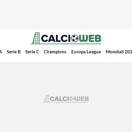
 A
Serie B
Serie C
Champions
Europa League
Mondiali 20