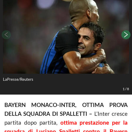
LaPresse/Reuters
L
1
/
8
BAYERN MONACO-INTER, OTTIMA PROVA
DELLA SQUADRA DI SPALLETTI –
L’Inter cresce
partita dopo partita,
ottima prestazione per la
squadra di Luciano Spalletti contro il Bayern