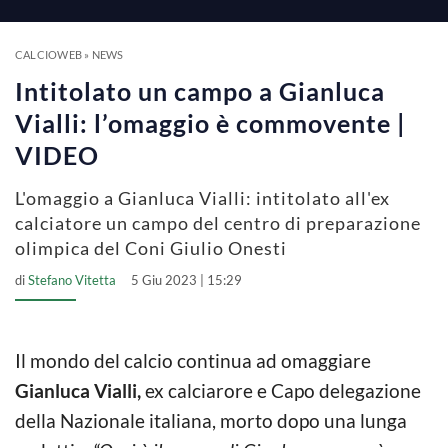
a
y
CALCIOWEB
»
NEWS
Intitolato un campo a Gianluca
V
Vialli: l’omaggio è commovente |
VIDEO
i
L'omaggio a Gianluca Vialli: intitolato all'ex
calciatore un campo del centro di preparazione
d
olimpica del Coni Giulio Onesti
di
Stefano Vitetta
5 Giu 2023 | 15:29
e
o
Il mondo del calcio continua ad omaggiare
Gianluca Vialli,
ex calciarore e Capo delegazione
della Nazionale italiana, morto dopo una lunga