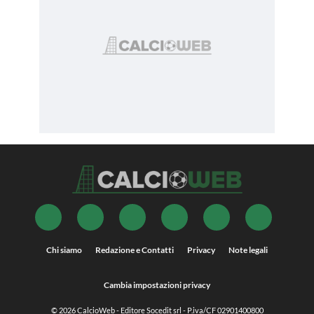
Chi siamo
Redazione e Contatti
Privacy
Note legali
Cambia impostazioni privacy
© 2026
CalcioWeb
- Editore Socedit srl - P.iva/CF 02901400800