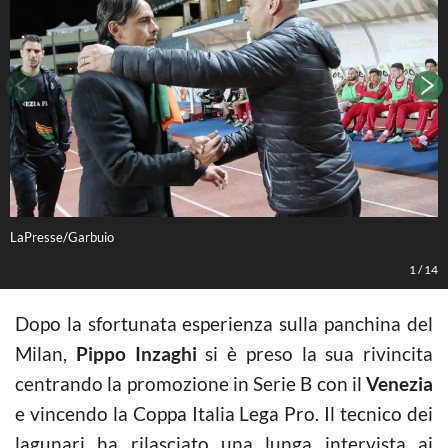
LaPresse/Garbuio
L
1
/
14
Dopo la sfortunata esperienza sulla panchina del
Milan,
Pippo Inzaghi
si è preso la sua rivincita
centrando la promozione in Serie B con il
Venezia
e vincendo la Coppa Italia Lega Pro. Il tecnico dei
lagunari ha rilasciato una lunga intervista ai