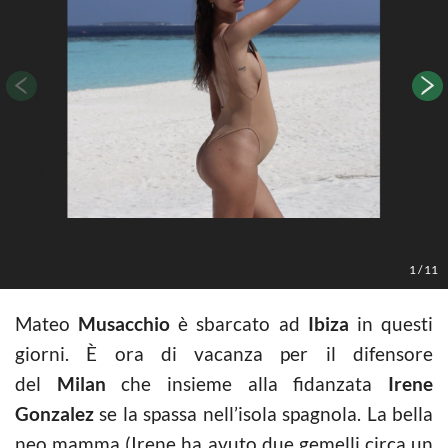
1
/
11
Mateo
Musacchio
è sbarcato ad
Ibiza
in questi
giorni. È ora di vacanza per il difensore
del
Milan
che insieme alla fidanzata
Irene
Gonzalez
se la spassa nell’isola spagnola. La bella
neo mamma (Irene ha avuto due gemelli circa un