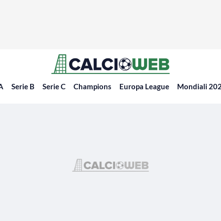
 A
Serie B
Serie C
Champions
Europa League
Mondiali 20