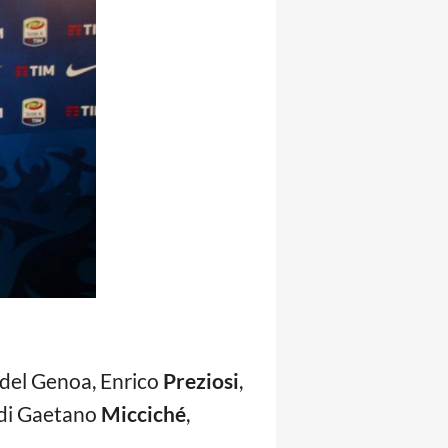
e del Genoa, Enrico
Preziosi
,
e di Gaetano
Micciché
,