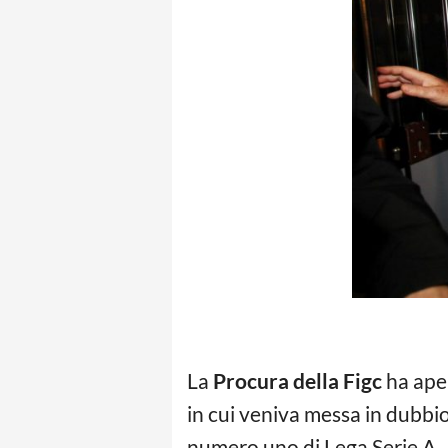
La
Procura della Figc
ha aper
in cui veniva messa in dubbio
numero uno di Lega Serie A.