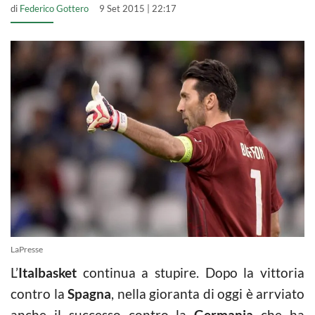
di
Federico Gottero
9 Set 2015 | 22:17
LaPresse
L’
Italbasket
continua a stupire. Dopo la vittoria
contro la
Spagna
, nella gioranta di oggi è arrviato
anche il successo contro la
Germania
che ha