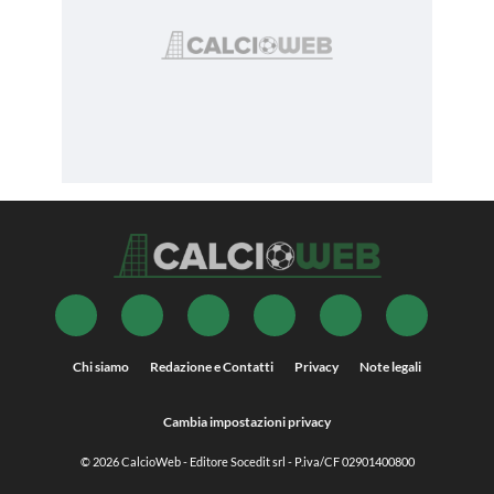
Chi siamo
Redazione e Contatti
Privacy
Note legali
Cambia impostazioni privacy
© 2026
CalcioWeb
- Editore Socedit srl - P.iva/CF 02901400800