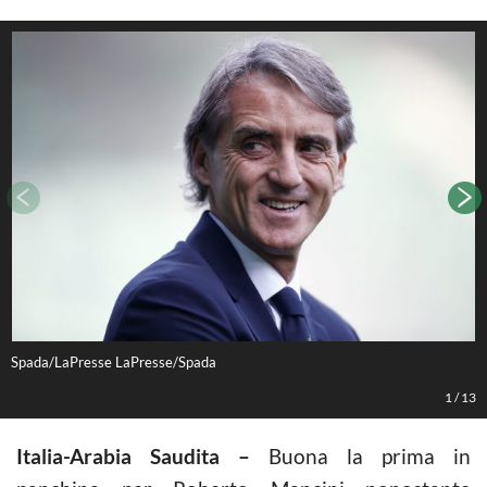
Spada/LaPresse LaPresse/Spada
S
1
/
13
Italia-Arabia Saudita –
Buona la prima in