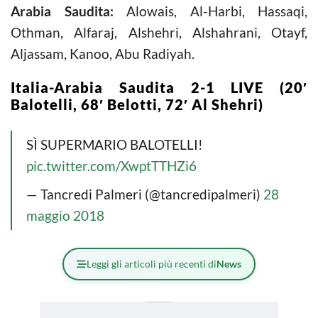
Arabia Saudita:
Alowais, Al-Harbi, Hassaqi,
Othman, Alfaraj, Alshehri, Alshahrani, Otayf,
Aljassam, Kanoo, Abu Radiyah.
Italia-Arabia Saudita 2-1 LIVE (20′
Balotelli, 68′ Belotti, 72′ Al Shehri)
SÌ SUPERMARIO BALOTELLI!
pic.twitter.com/XwptTTHZi6
— Tancredi Palmeri (@tancredipalmeri)
28
maggio 2018
Leggi gli articoli più recenti di
News