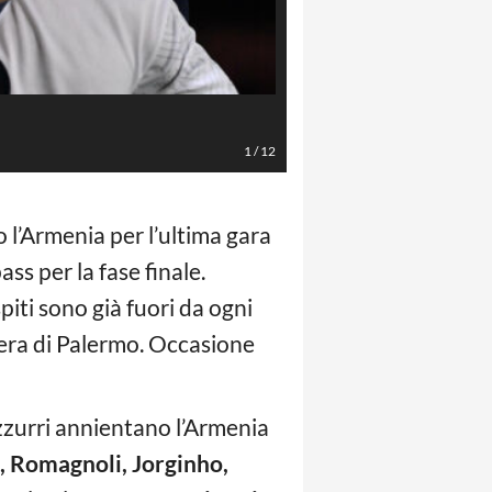
Alfredo Falcone/LaPresse
1
/
12
l’Armenia per l’ultima gara
ss per la fase finale.
piti sono già fuori da ogni
bera di Palermo. Occasione
zzurri annientano l’Armenia
, Romagnoli, Jorginho,