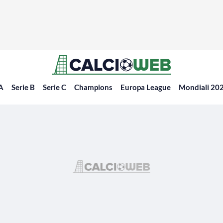
 A
Serie B
Serie C
Champions
Europa League
Mondiali 20