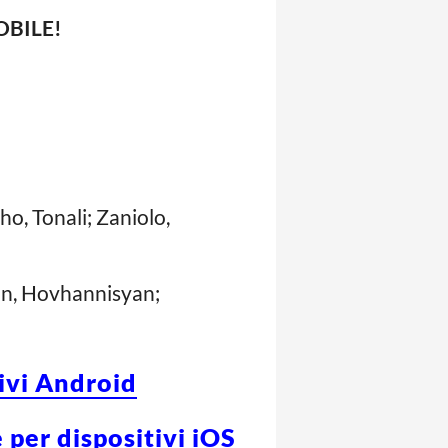
OBILE!
ho, Tonali; Zaniolo,
an, Hovhannisyan;
tivi Android
 per dispositivi iOS