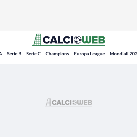
 A
Serie B
Serie C
Champions
Europa League
Mondiali 20