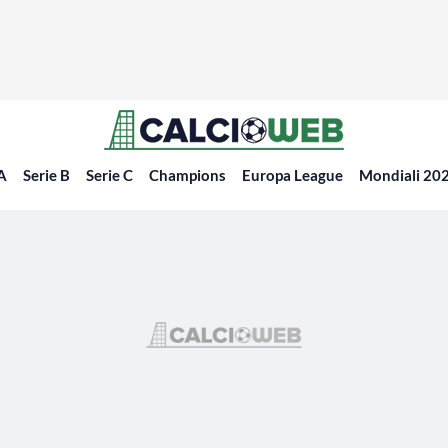
 A
Serie B
Serie C
Champions
Europa League
Mondiali 20