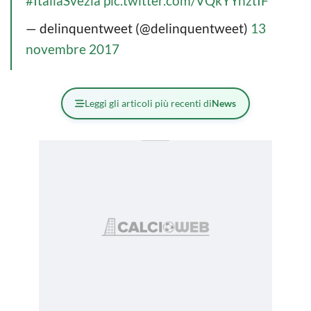
#ItaliaSvezia
pic.twitter.com/VQkYYnztIF
— delinquentweet (@delinquentweet)
13
novembre 2017
Leggi gli articoli più recenti di
News