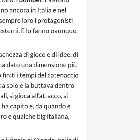
o ancora in Italia e nel
sempre loro i protagonisti
i esterni. E lo fanno ovunque,
chezza di gioco e di idee, di
e ha dato una dimensione più
initi i tempi del catenaccio
 da solo e la buttava dentro
, si gioca all’attacco, si
o ha capito e, da quando è
ro e qualche big italiana,
 il finale di Olanda-Italia di