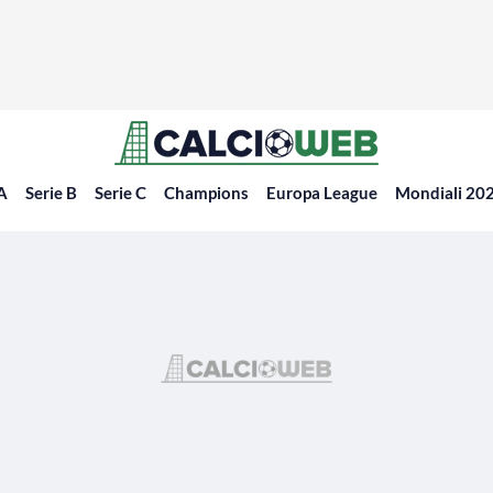
 A
Serie B
Serie C
Champions
Europa League
Mondiali 20