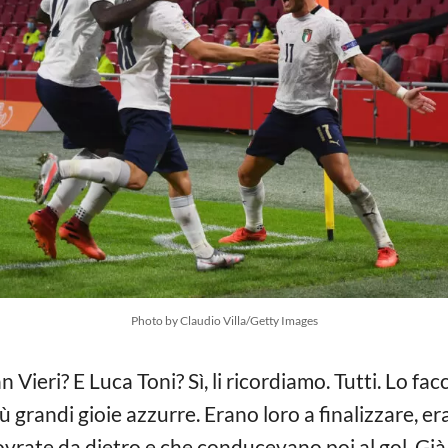
Photo by Claudio Villa/Getty Images
an Vieri? E Luca Toni? Sì, li ricordiamo. Tutti. Lo f
ù grandi gioie azzurre. Erano loro a finalizzare, e
rate da dietro e che conducevano poi al gol. Già, 