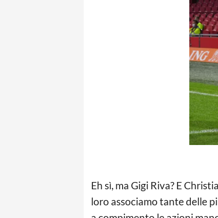
Eh sì, ma Gigi Riva? E Christi
loro associamo tante delle pi
a compimento le azioni manov