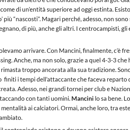
ome di un’entità superiore ad oggi estinta. Esiston
’ più “nascosti”. Magari perché, adesso, non sono 
gnano, di più, anche gli altri. I centrocampisti, gl
volevamo arrivare. Con Mancini, finalmente, c’è fres
ssing. Anche, ma non solo, grazie a quel 4-3-3 ch
masta troppo ancorata alla sua tradizione. Sono f
o finiti i tempi dell’attaccante che faceva reparto
eata. Adesso, nei grandi tornei per club e Nazionali
 attaccando con tanti uomini.
Mancini
lo sa bene. L
mentalità ai calciatori. Ormai, anche loro, tra este
cambiato.
e il contropiede esistono e devono esistere ancora, e