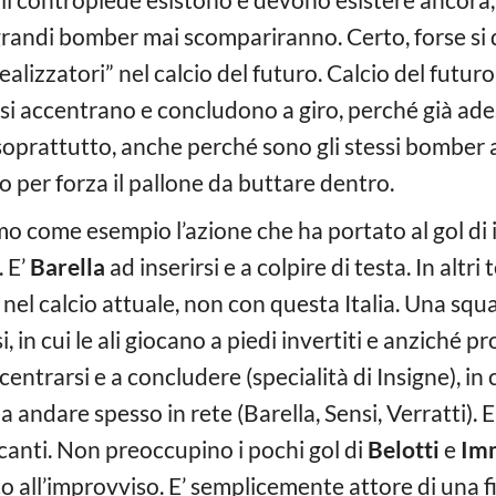
i grandi bomber mai scompariranno. Certo, forse s
izzatori” nel calcio del futuro. Calcio del futuro c
i si accentrano e concludono a giro, perché già ad
soprattutto, anche perché sono gli stessi bomber
 per forza il pallone da buttare dentro.
o come esempio l’azione che ha portato al gol di ie
. E’
Barella
ad inserirsi e a colpire di testa. In altr
 nel calcio attuale, non con questa Italia. Una squ
i, in cui le ali giocano a piedi invertiti e anziché p
trarsi e a concludere (specialità di Insigne), in 
a andare spesso in rete (Barella, Sensi, Verratti). E
accanti. Non preoccupino i pochi gol di
Belotti
e
Im
 all’improvviso. E’ semplicemente attore di una fi