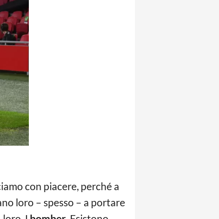
acciamo con piacere, perché a
rano loro – spesso – a portare
loro. I
bomber
. Esistono