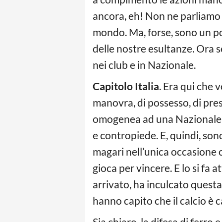
ancora, eh! Non ne parliamo c
mondo. Ma, forse, sono un po
delle nostre esultanze. Ora se
nei club e in Nazionale.
Capitolo Italia
. Era qui che 
manovra, di possesso, di pre
omogenea ad una Nazionale ri
e contropiede. E, quindi, son
magari nell’unica occasione cr
gioca per vincere. E lo si fa
arrivato, ha inculcato questa 
hanno capito che il calcio è 
Sia chiaro, la difesa di ferro 