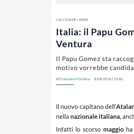
CALCIOWEB
»
NEWS
Italia: il Papu Go
Ventura
Il Papu Gomez sta raccog
motivo vorrebbe candidar
di
Francesco Formica
8 Ott 2016 | 12:42
Il nuovo capitano dell’
Atala
nella
nazionale italiana
, anc
Infatti lo scorso
maggio
ha 