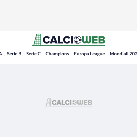
 A
Serie B
Serie C
Champions
Europa League
Mondiali 20