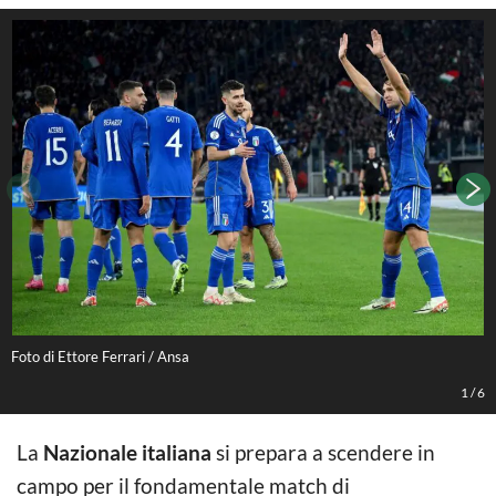
Foto di Ettore Ferrari / Ansa
F
1
/
6
La
Nazionale italiana
si prepara a scendere in
campo per il fondamentale match di