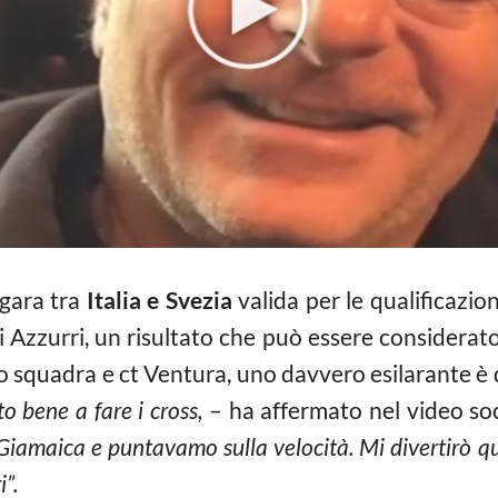
 gara tra
Italia e Svezia
valida per le qualificazio
li Azzurri, un risultato che può essere considerat
o squadra e ct Ventura, uno davvero esilarante è 
o bene a fare i cross,
– ha affermato nel video soci
iamaica e puntavamo sulla velocità. Mi divertirò q
”.