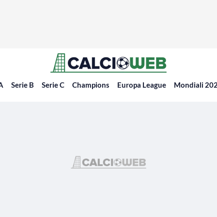
 A
Serie B
Serie C
Champions
Europa League
Mondiali 20