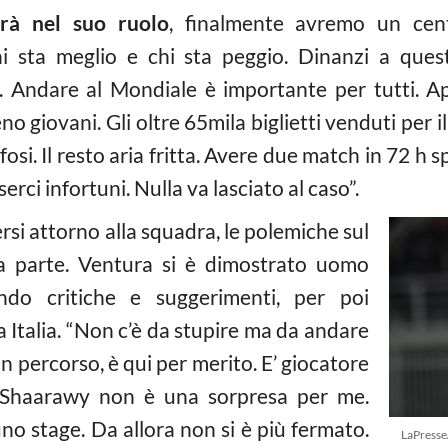
erà nel suo ruolo
, finalmente avremo un ce
chi sta meglio e chi sta peggio. Dinanzi a ques
i. Andare al Mondiale è importante per tutti. 
eno giovani. Gli oltre 65mila biglietti venduti per i
fosi. Il resto aria fritta. Avere due match in 72 h s
erci infortuni. Nulla va lasciato al caso”.
si attorno alla squadra, le polemiche sul
 parte. Ventura si è dimostrato uomo
ando critiche e suggerimenti, per poi
a Italia. “Non c’è da stupire ma da andare
 percorso, è qui per merito. E’ giocatore
l Shaarawy non è una sorpresa per me.
o stage. Da allora non si è più fermato.
LaPresse