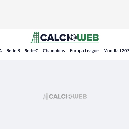
 A
Serie B
Serie C
Champions
Europa League
Mondiali 20