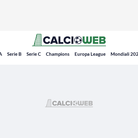
 A
Serie B
Serie C
Champions
Europa League
Mondiali 20