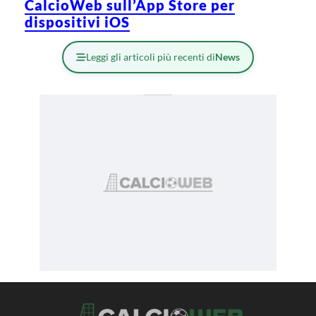
CalcioWeb sull’App Store per
dispositivi iOS
Leggi gli articoli più recenti di
News