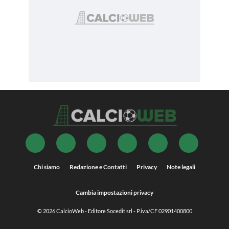
Chi siamo
Redazione e Contatti
Privacy
Note legali
Cambia impostazioni privacy
© 2026
CalcioWeb
- Editore Socedit srl - P.iva/CF 02901400800