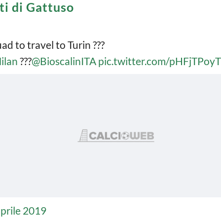
ti di Gattuso
d to travel to Turin ???
ilan
???
@BioscalinITA
pic.twitter.com/pHFjTPoyT
aprile 2019