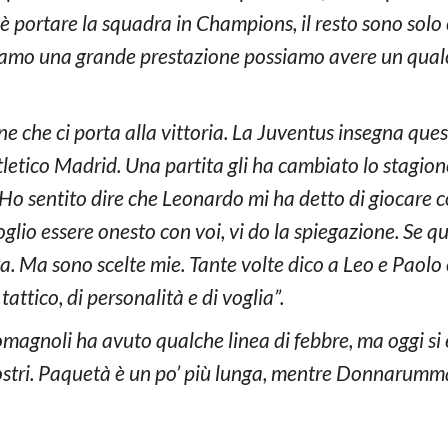
vo è portare la squadra in Champions, il resto sono solo
ciamo una grande prestazione possiamo avere un qualco
e che ci porta alla vittoria. La Juventus insegna que
tletico Madrid. Una partita gli ha cambiato lo stagion
Ho sentito dire che Leonardo mi ha detto di giocare co
oglio essere onesto con voi, vi do la spiegazione. Se 
. Ma sono scelte mie. Tante volte dico a Leo e Paolo ch
tattico, di personalità e di voglia”.
Romagnoli ha avuto qualche linea di febbre, ma oggi si 
ostri. Paquetà è un po’ più lunga, mentre Donnarum