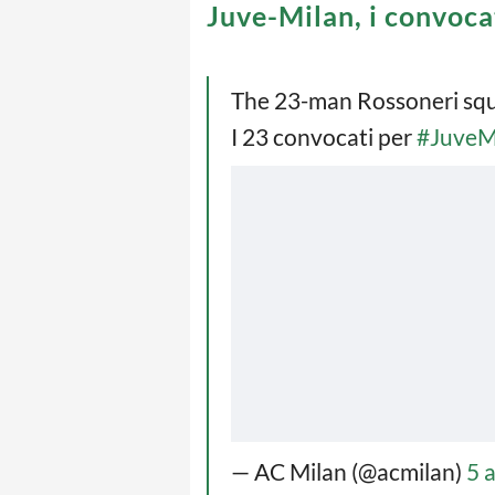
Juve-Milan, i convoca
The 23-man Rossoneri squa
I 23 convocati per
#JuveM
— AC Milan (@acmilan)
5 