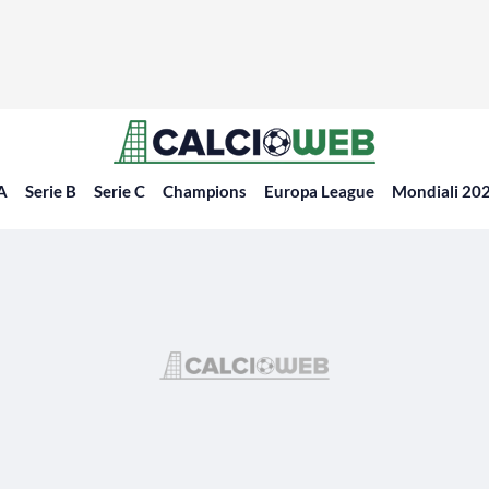
 A
Serie B
Serie C
Champions
Europa League
Mondiali 20