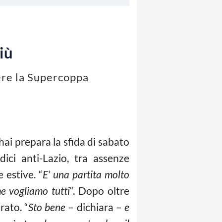
iù
ere la Supercoppa
hai prepara la sfida di sabato
ici anti-Lazio, tra assenze
 estive. “
E’ una partita molto
me vogliamo tutti
“. Dopo oltre
rato. “
Sto bene
– dichiara –
e