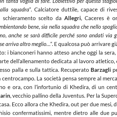
on tanta voglia di fare. L’obiettivo per questa stagio
 alla squadra
“. Calciatore duttile, capace di riv
lo schieramento scelto da
Allegri
, Caceres è o
ambientando bene, sia nella squadra che nello spogli
no, anche se sarà difficile perché sono andati via gi
 se arriva altro meglio…
“. E qualcosa può arrivare g
ito: i bianconeri hanno atteso anche oggi la sera, 
arte dell’allenamento dedicata al lavoro atletico, 
sso palla e sulla tattica. Recuperato
Barzagli
pe
 a centrocampo. La società pensa sempre al mercat
no e ora, con l’infortunio di Khedira, di un cen
arin
, vecchio pallino della Juventus. Per la Super
 casa. Ecco allora che Khedira, out per due mesi,
isio confermatissimi, mentre dietro alle due p