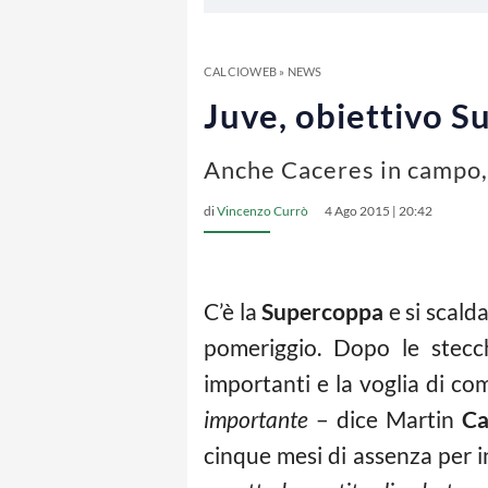
CALCIOWEB
»
NEWS
Juve, obiettivo S
Anche Caceres in campo, 
di
Vincenzo Currò
4 Ago 2015 | 20:42
C’è la
Supercoppa
e si scald
pomeriggio. Dopo le stecch
importanti e la voglia di com
importante
– dice Martin
Ca
cinque mesi di assenza per i