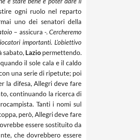
ne è stare bene e poter dare il
estire ogni ruolo nel reparto
rmai uno dei senatori della
atoio
– assicura -.
Cercheremo
ocatori importanti. L’obiettivo
ià sabato,
Lazio
permettendo.
quando il sole cala e il caldo
con una serie di ripetute; poi
r la difesa, Allegri deve fare
o, continuando la ricerca di
trocampista. Tanti i nomi sul
coppa, però, Allegri deve fare
 dovrebbe essere sostituito da
unte, che dovrebbero essere