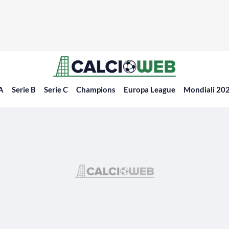
 A
Serie B
Serie C
Champions
Europa League
Mondiali 20