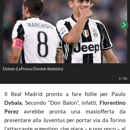
Dybala (LaPresse/Daniele Badolato)
L
1
/
16
Il Real Madrid pronto a fare follie per Paulo
Dybala.
Secondo “Don Balon”, infatti,
Florentino
Perez
avrebbe pronta una maxiofferta da
presentare alla Juventus per portar via da Torino
l’attaccante argentino, che piace – e non poco – al