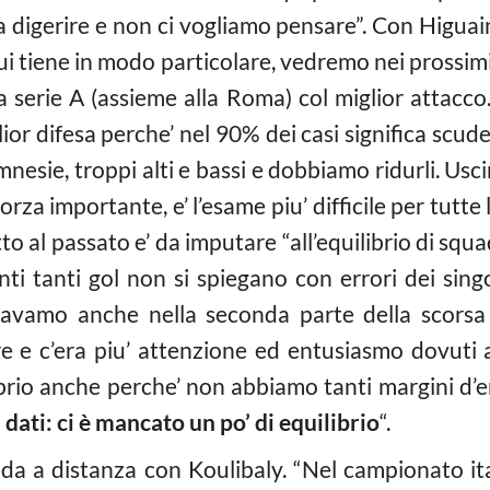
 digerire e non ci vogliamo pensare”. Con Higuain 
cui tiene in modo particolare, vedremo nei prossimi
lla serie A (assieme alla Roma) col miglior attacco.
lior difesa perche’ nel 90% dei casi significa scude
esie, troppi alti e bassi e dobbiamo ridurli. Usci
rza importante, e’ l’esame piu’ difficile per tutte 
etto al passato e’ da imputare “all’equilibrio di s
nti tanti gol non si spiegano con errori dei singo
ravamo anche nella seconda parte della scorsa s
ore e c’era piu’ attenzione ed entusiasmo dovu
ibrio anche perche’ non abbiamo tanti margini d’e
 dati: ci è mancato un po’ di equilibrio
“.
fida a distanza con Koulibaly. “Nel campionato ita