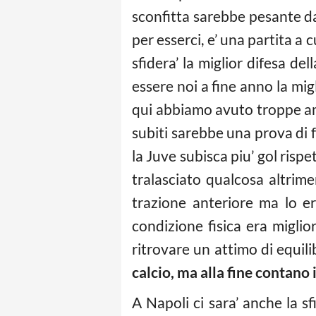
sconfitta sarebbe pesante da
per esserci, e’ una partita a 
sfidera’ la miglior difesa de
essere noi a fine anno la mig
qui abbiamo avuto troppe amn
subiti sarebbe una prova di fo
la Juve subisca piu’ gol risp
tralasciato qualcosa altrime
trazione anteriore ma lo e
condizione fisica era migli
ritrovare un attimo di equil
calcio, ma alla fine contano i
A Napoli ci sara’ anche la s