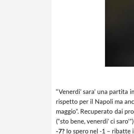
“Venerdi’ sara’ una partita
rispetto per il Napoli ma an
maggio”. Recuperato dai prob
(“sto bene, venerdi’ ci saro'”
-7?
Io spero nel -1 – ribatte 