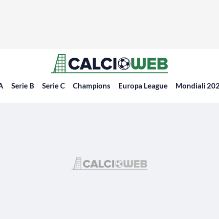
 A
Serie B
Serie C
Champions
Europa League
Mondiali 20