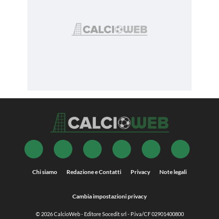
Chi siamo
Redazione e Contatti
Privacy
Note legali
Cambia impostazioni privacy
© 2026
CalcioWeb
- Editore Socedit srl - P.iva/CF 02901400800