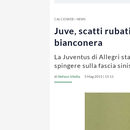
CALCIOWEB
»
NEWS
Juve, scatti rubat
bianconera
La Juventus di Allegri st
spingere sulla fascia sini
di
Stefano Vitetta
5 Mag 2015 | 15:11