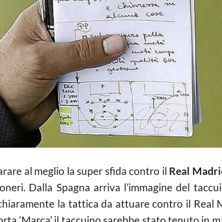
rare al meglio la super sfida contro il
Real Madri
coneri. Dalla Spagna arriva l’immagine del taccui
chiaramente la tattica da attuare contro il Real M
rta ‘Marca’ il taccuino sarebbe stato tenuto in m