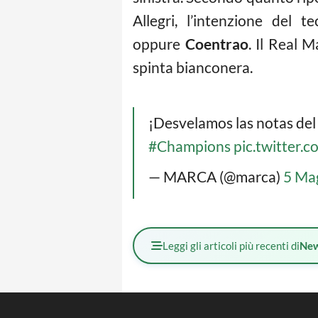
Allegri, l’intenzione del
oppure
Coentrao
. Il Real 
spinta bianconera.
¡Desvelamos las notas del 
#Champions
pic.twitter
— MARCA (@marca)
5 Ma
Leggi gli articoli più recenti di
Ne