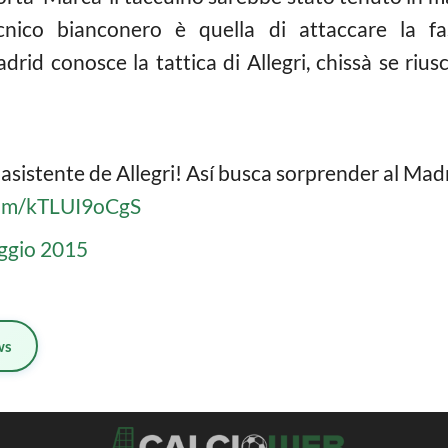
 tecnico bianconero è quella di attaccare la 
Madrid conosce la tattica di Allegri, chissà se ri
asistente de Allegri! Así busca sorprender al Mad
.com/kTLUI9oCgS
ggio 2015
ws