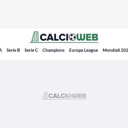
 A
Serie B
Serie C
Champions
Europa League
Mondiali 20