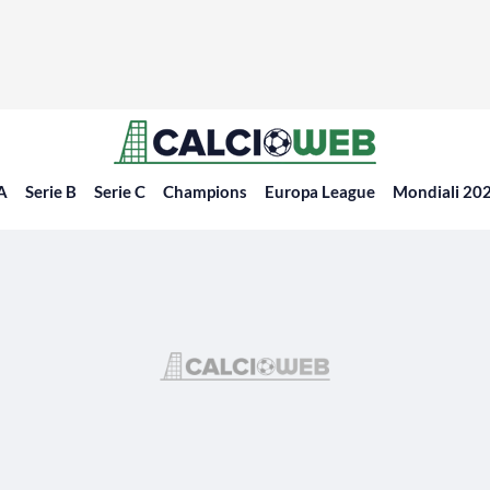
 A
Serie B
Serie C
Champions
Europa League
Mondiali 20